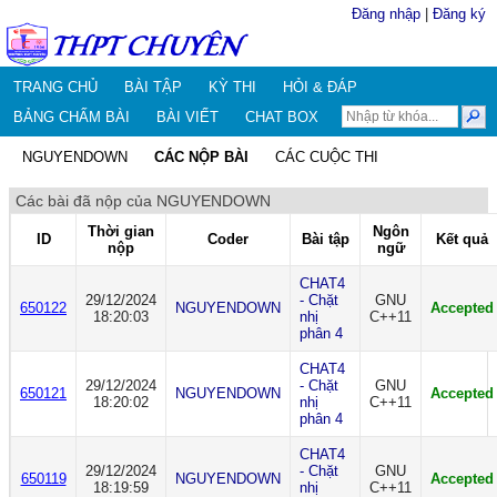
Đăng nhập
|
Đăng ký
TRANG CHỦ
BÀI TẬP
KỲ THI
HỎI & ĐÁP
BẢNG CHẤM BÀI
BÀI VIẾT
CHAT BOX
NGUYENDOWN
CÁC NỘP BÀI
CÁC CUỘC THI
Các bài đã nộp của NGUYENDOWN
Thời gian
Ngôn
ID
Coder
Bài tập
Kết quả
nộp
ngữ
CHAT4
29/12/2024
- Chặt
GNU
650122
NGUYENDOWN
Accepted
18:20:03
nhị
C++11
phân 4
CHAT4
29/12/2024
- Chặt
GNU
650121
NGUYENDOWN
Accepted
18:20:02
nhị
C++11
phân 4
CHAT4
29/12/2024
- Chặt
GNU
650119
NGUYENDOWN
Accepted
18:19:59
nhị
C++11