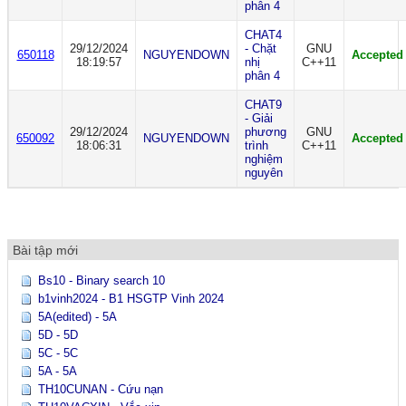
phân 4
CHAT4
29/12/2024
- Chặt
GNU
650118
NGUYENDOWN
Accepted
18:19:57
nhị
C++11
phân 4
CHAT9
- Giải
29/12/2024
phương
GNU
650092
NGUYENDOWN
Accepted
18:06:31
trình
C++11
nghiệm
nguyên
Bài tập mới
Bs10 - Binary search 10
b1vinh2024 - B1 HSGTP Vinh 2024
5A(edited) - 5A
5D - 5D
5C - 5C
5A - 5A
TH10CUNAN - Cứu nạn