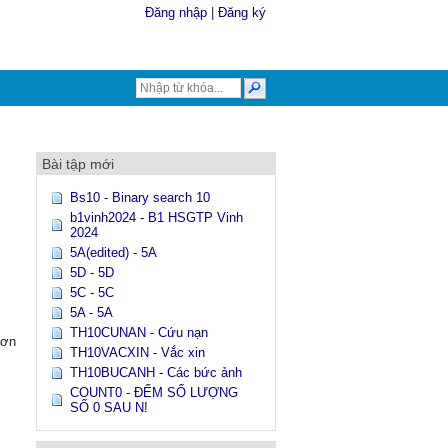
Đăng nhập
|
Đăng ký
Bài tập mới
Bs10 - Binary search 10
b1vinh2024 - B1 HSGTP Vinh
2024
5A(edited) - 5A
5D - 5D
5C - 5C
5A - 5A
TH10CUNAN - Cứu nạn
hơn
TH10VACXIN - Vắc xin
TH10BUCANH - Các bức ảnh
COUNT0 - ĐẾM SỐ LƯỢNG
SỐ 0 SAU N!