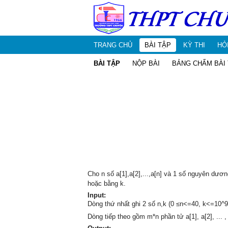
TRANG CHỦ
BÀI TẬP
KỲ THI
HỎ
BÀI TẬP
NỘP BÀI
BẢNG CHẤM BÀI
Cho n số a[1],a[2],...,a[n] và 1 số nguyên dươn
hoặc bằng k.
Input:
Dòng thứ nhất ghi 2 số n,k (0 ≤n<=40, k<=10^9
Dòng tiếp theo gồm m*n phần tử a[1], a[2], ... , 