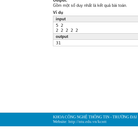
Output:
Gồm một số duy nhất là kết quả bài toán.
Ví dụ
input
5 2
2 2 2 2 2
output
31
KHOA CÔNG NGHỆ THÔNG TIN - TRƯỜNG ĐẠI
Website:
http://ntu.edu.vn/kcntt