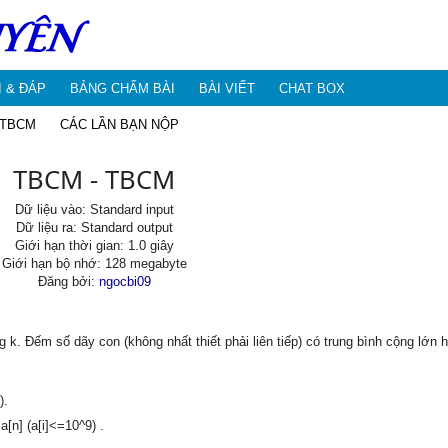
I & ĐÁP
BẢNG CHẤM BÀI
BÀI VIẾT
CHAT BOX
 TBCM
CÁC LẦN BẠN NỘP
TBCM - TBCM
Dữ liệu vào: Standard input
Dữ liệu ra: Standard output
Giới hạn thời gian: 1.0 giây
Giới hạn bộ nhớ: 128 megabyte
Đăng bởi:
ngocbi09
g k. Đếm số dãy con (không nhất thiết phải liên tiếp) có trung bình cộng lớn 
).
a[n] (a[i]<=10^9) .