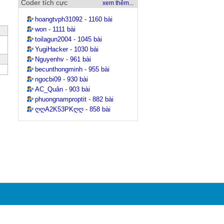
Coder tích cực
xem thêm...
hoangtvph31092 - 1160 bài
won - 1111 bài
toilagun2004 - 1045 bài
YugiHacker - 1030 bài
Nguyenhv - 961 bài
becunthongminh - 955 bài
ngocbi09 - 930 bài
AC_Quân - 903 bài
phuongnamproptit - 882 bài
ღღA2K53PKღღ - 858 bài