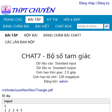
Đăng nhập
|
Đăng ký
TRANG CHỦ
BÀI TẬP
KỲ THI
HỎI & ĐÁP
BẢNG CHẤM BÀI
BÀI VIẾT
CHAT BOX
BÀI TẬP
NỘP BÀI
BẢNG CHẤM BÀI CHAT7
CÁC LẦN BẠN NỘP
CHAT7 - Bộ số tam giác
Dữ liệu vào: Standard input
Dữ liệu ra: Standard output
Giới hạn thời gian: 2.0 giây
Giới hạn bộ nhớ: 128 megabyte
Đăng bởi:
admin
/ckfinder/userfiles/files/Triangle.pdf
Ví dụ
input
5
1 2 3 4 5