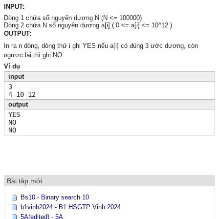
INPUT:
Dòng 1 chứa số nguyên dương N (N <= 100000)
Dòng 2 chứa N số nguyên dương a[i] ( 0 <= a[i] <= 10^12 )
OUTPUT:
In ra n dòng, dòng thứ i ghi YES nếu a[i] có đúng 3 ước dương, còn
ngược lại thì ghi NO.
Ví dụ
input
3
4 10 12
output
YES
NO
NO
Bài tập mới
Bs10 - Binary search 10
b1vinh2024 - B1 HSGTP Vinh 2024
5A(edited) - 5A