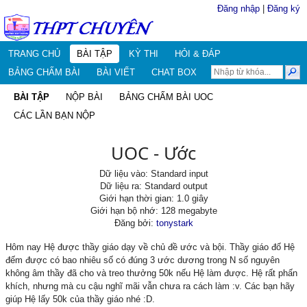
Đăng nhập
|
Đăng ký
TRANG CHỦ
BÀI TẬP
KỲ THI
HỎI & ĐÁP
BẢNG CHẤM BÀI
BÀI VIẾT
CHAT BOX
BÀI TẬP
NỘP BÀI
BẢNG CHẤM BÀI UOC
CÁC LẦN BẠN NỘP
UOC - Ước
Dữ liệu vào: Standard input
Dữ liệu ra: Standard output
Giới hạn thời gian: 1.0 giây
Giới hạn bộ nhớ: 128 megabyte
Đăng bởi:
tonystark
Hôm nay Hệ được thầy giáo dạy về chủ đề ước và bội. Thầy giáo đố Hệ
đếm được có bao nhiêu số có đúng 3 ước dương trong N số nguyên
không âm thầy đã cho và treo thưởng 50k nếu Hệ làm được. Hệ rất phấn
khích, nhưng mà cu cậu nghĩ mãi vẫn chưa ra cách làm :v. Các bạn hãy
giúp Hệ lấy 50k của thầy giáo nhé :D.