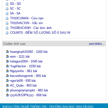
5D - 5D
5C - 5C
5A - 5A
TH10CUNAN - Cứu nạn
TH10VACXIN - Vắc xin
TH10BUCANH - Các bức ảnh
COUNT0 - ĐẾM SỐ LƯỢNG SỐ 0 SAU N!
Coder tích cực
xem thêm...
hoangtvph31092 - 1160 bài
won - 1111 bài
toilagun2004 - 1045 bài
YugiHacker - 1030 bài
Nguyenhv - 961 bài
becunthongminh - 955 bài
ngocbi09 - 930 bài
AC_Quân - 903 bài
phuongnamproptit - 882 bài
ღღA2K53PKღღ - 858 bài
KHOA CÔNG NGHỆ THÔNG TIN - TRƯỜNG ĐẠI HỌC NHA TRANG