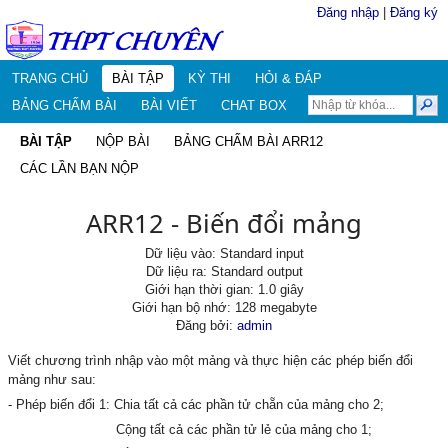
Đăng nhập
|
Đăng ký
TRANG CHỦ
BÀI TẬP
KỲ THI
HỎI & ĐÁP
BẢNG CHẤM BÀI
BÀI VIẾT
CHAT BOX
BÀI TẬP
NỘP BÀI
BẢNG CHẤM BÀI ARR12
CÁC LẦN BẠN NỘP
ARR12 - Biến đổi mảng
Dữ liệu vào: Standard input
Dữ liệu ra: Standard output
Giới hạn thời gian: 1.0 giây
Giới hạn bộ nhớ: 128 megabyte
Đăng bởi:
admin
Viết chương trình nhập vào một mảng và thực hiện các phép biến đổi
mảng như sau:
- Phép biến đổi 1: Chia tất cả các phần tử chẵn của mảng cho 2;
Cộng tất cả các phần tử lẻ của mảng cho 1;