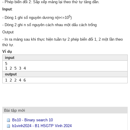
- Phép biến đổi 2: Sắp xếp mảng lại theo thứ tự tăng dần.
Input
:
5
- Dòng 1 ghi số nguyên dương n(n<=10
)
- Dòng 2 ghi n số nguyên cách nhau một dấu cách trống
Output
- In ra mảng sau khi thực hiện tuần tự 2 phép biến đổi 1, 2 một lần theo
thứ tự.
Ví dụ
input
5
1 2 5 3 4
output
1 2 2 4 6
Bài tập mới
Bs10 - Binary search 10
b1vinh2024 - B1 HSGTP Vinh 2024