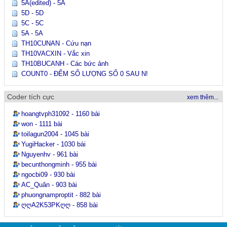
5A(edited) - 5A
5D - 5D
5C - 5C
5A - 5A
TH10CUNAN - Cứu nạn
TH10VACXIN - Vắc xin
TH10BUCANH - Các bức ảnh
COUNT0 - ĐẾM SỐ LƯỢNG SỐ 0 SAU N!
Coder tích cực
xem thêm...
hoangtvph31092 - 1160 bài
won - 1111 bài
toilagun2004 - 1045 bài
YugiHacker - 1030 bài
Nguyenhv - 961 bài
becunthongminh - 955 bài
ngocbi09 - 930 bài
AC_Quân - 903 bài
phuongnamproptit - 882 bài
ღღA2K53PKღღ - 858 bài