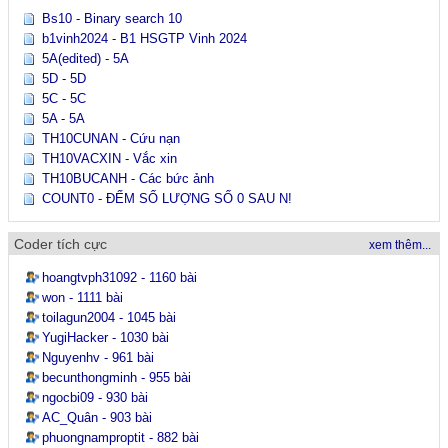
Bs10 - Binary search 10
b1vinh2024 - B1 HSGTP Vinh 2024
5A(edited) - 5A
5D - 5D
5C - 5C
5A - 5A
TH10CUNAN - Cứu nạn
TH10VACXIN - Vắc xin
TH10BUCANH - Các bức ảnh
COUNT0 - ĐẾM SỐ LƯỢNG SỐ 0 SAU N!
Coder tích cực
xem thêm...
hoangtvph31092 - 1160 bài
won - 1111 bài
toilagun2004 - 1045 bài
YugiHacker - 1030 bài
Nguyenhv - 961 bài
becunthongminh - 955 bài
ngocbi09 - 930 bài
AC_Quân - 903 bài
phuongnamproptit - 882 bài