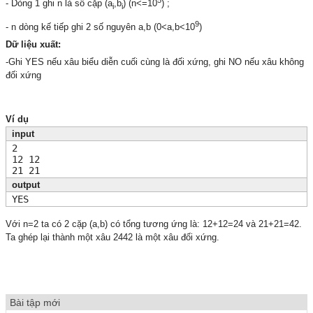
5
- Dòng 1 ghi n là số cặp (a
,b
) (n<=10
) ;
i
i
9
- n dòng kế tiếp ghi 2 số nguyên a,b (0<a,b<10
)
Dữ liệu xuất:
-Ghi YES nếu xâu biểu diễn cuối cùng là đối xứng, ghi NO nếu xâu không
đối xứng
Ví dụ
input
2
12 12
21 21
output
YES
Với n=2 ta có 2 cặp (a,b) có tổng tương ứng là: 12+12=24 và 21+21=42.
Ta ghép lại thành một xâu 2442 là một xâu đối xứng.
Bài tập mới