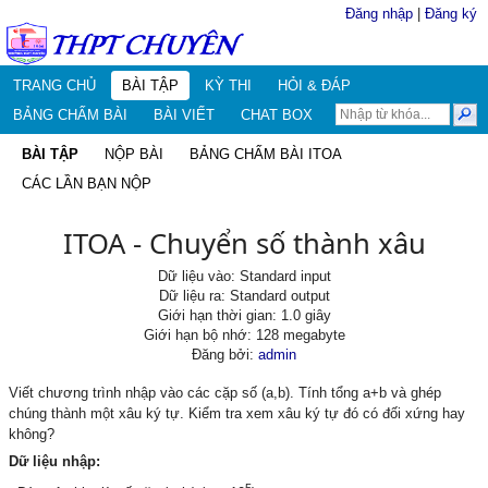
Đăng nhập
|
Đăng ký
TRANG CHỦ
BÀI TẬP
KỲ THI
HỎI & ĐÁP
BẢNG CHẤM BÀI
BÀI VIẾT
CHAT BOX
BÀI TẬP
NỘP BÀI
BẢNG CHẤM BÀI ITOA
CÁC LẦN BẠN NỘP
ITOA - Chuyển số thành xâu
Dữ liệu vào: Standard input
Dữ liệu ra: Standard output
Giới hạn thời gian: 1.0 giây
Giới hạn bộ nhớ: 128 megabyte
Đăng bởi:
admin
Viết chương trình nhập vào các cặp số (a,b). Tính tổng a+b và ghép
chúng thành một xâu ký tự. Kiểm tra xem xâu ký tự đó có đối xứng hay
không?
Dữ liệu nhập: