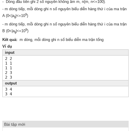
- Dòng đầu tiên ghi 2 số nguyên không âm m, n(m, n<=100).
- m dòng tiếp, mỗi dòng ghi n số nguyên biểu diễn hàng thứ i của ma trận
9
A (0<|a
|<=10
)
ij
- m dòng tiếp, mỗi dòng ghi n số nguyên biểu diễn hàng thứ i của ma trận
9
B (0<|a
|<=10
)
ij
Kết quả:
m dòng, mỗi dòng ghi n số biểu diễn ma trận tổng
Ví dụ
input
2 2
1 1
1 1
2 3
2 3
output
3 4
3 4
Bài tập mới