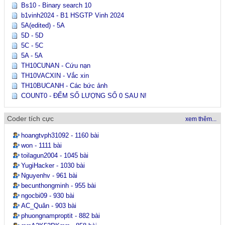
Bs10 - Binary search 10
b1vinh2024 - B1 HSGTP Vinh 2024
5A(edited) - 5A
5D - 5D
5C - 5C
5A - 5A
TH10CUNAN - Cứu nạn
TH10VACXIN - Vắc xin
TH10BUCANH - Các bức ảnh
COUNT0 - ĐẾM SỐ LƯỢNG SỐ 0 SAU N!
Coder tích cực
xem thêm...
hoangtvph31092 - 1160 bài
won - 1111 bài
toilagun2004 - 1045 bài
YugiHacker - 1030 bài
Nguyenhv - 961 bài
becunthongminh - 955 bài
ngocbi09 - 930 bài
AC_Quân - 903 bài
phuongnamproptit - 882 bài