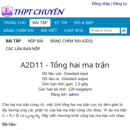
Đăng nhập
|
Đăng ký
TRANG CHỦ
BÀI TẬP
KỲ THI
HỎI & ĐÁP
BẢNG CHẤM BÀI
BÀI VIẾT
CHAT BOX
BÀI TẬP
NỘP BÀI
BẢNG CHẤM BÀI A2D11
CÁC LẦN BẠN NỘP
A2D11 - Tổng hai ma trận
Dữ liệu vào: Standard input
Dữ liệu ra: Standard output
Giới hạn thời gian: 1.0 giây
Giới hạn bộ nhớ: 128 megabyte
Đăng bởi:
admin
Cho hai ma trận cùng cỡ, việc tính tổng hai ma trận cực kỳ đơn giản là
lấy tương ứng các phần tử của hai ma trận cộng cho nhau. Ví dụ ma trận
C = A + B có c
=a
+b
. Hãy viết chương trình cộng hai ma trận với nhau.
ij
ij
ij
Dữ liệu: