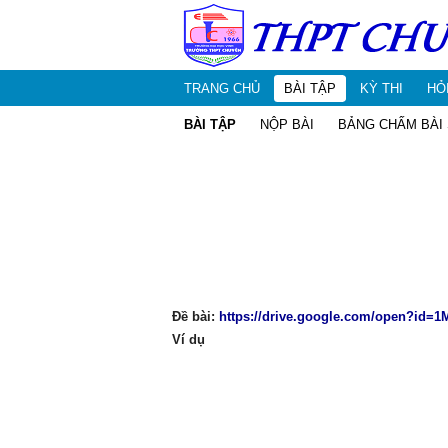
TRANG CHỦ
BÀI TẬP
KỲ THI
HỎ
BÀI TẬP
NỘP BÀI
BẢNG CHẤM BÀI
Đề bài:
https://drive.google.com/open?id=1
Ví dụ