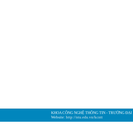
KHOA CÔNG NGHỆ THÔNG TIN - TRƯỜNG ĐẠI
Website:
http://ntu.edu.vn/kcntt