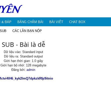
I & ĐÁP
BẢNG CHẤM BÀI
BÀI VIẾT
CHAT BOX
 SUB
CÁC LẦN BẠN NỘP
SUB - Bài là dễ
Dữ liệu vào: Standard input
Dữ liệu ra: Standard output
Giới hạn thời gian: 1.0 giây
Giới hạn bộ nhớ: 128 megabyte
Đăng bởi:
admin
Mctvi4lH6_kyk2ImQ7dpkzkRfp9itnio