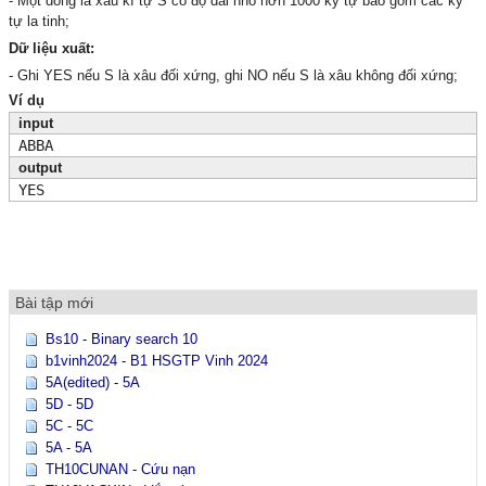
- Một dòng là xâu kí tự S có độ dài nhỏ hơn 1000 ký tự bao gồm các ký
tự la tinh;
Dữ liệu xuất:
- Ghi YES nếu S là xâu đối xứng, ghi NO nếu S là xâu không đối xứng;
Ví dụ
input
ABBA
output
YES
Bài tập mới
Bs10 - Binary search 10
b1vinh2024 - B1 HSGTP Vinh 2024
5A(edited) - 5A
5D - 5D
5C - 5C
5A - 5A
TH10CUNAN - Cứu nạn