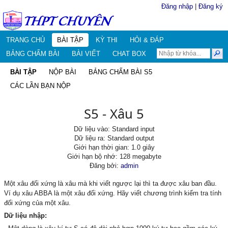
Đăng nhập
|
Đăng ký
TRANG CHỦ
BÀI TẬP
KỲ THI
HỎI & ĐÁP
BẢNG CHẤM BÀI
BÀI VIẾT
CHAT BOX
BÀI TẬP
NỘP BÀI
BẢNG CHẤM BÀI S5
CÁC LẦN BẠN NỘP
S5 - Xâu 5
Dữ liệu vào: Standard input
Dữ liệu ra: Standard output
Giới hạn thời gian: 1.0 giây
Giới hạn bộ nhớ: 128 megabyte
Đăng bởi:
admin
Một xâu đối xứng là xâu mà khi viết ngược lại thì ta được xâu ban đầu.
Ví dụ xâu ABBA là một xâu đối xứng. Hãy viết chương trình kiểm tra tính
đối xứng của một xâu.
Dữ liệu nhập: