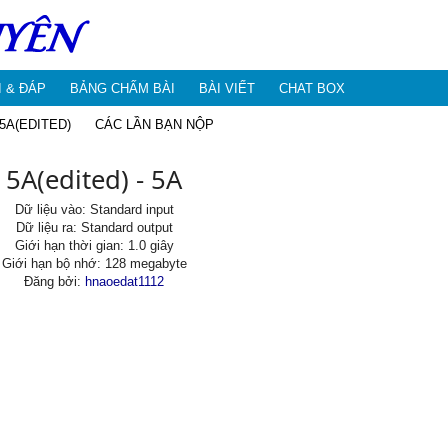
I & ĐÁP
BẢNG CHẤM BÀI
BÀI VIẾT
CHAT BOX
5A(EDITED)
CÁC LẦN BẠN NỘP
5A(edited) - 5A
Dữ liệu vào: Standard input
Dữ liệu ra: Standard output
Giới hạn thời gian: 1.0 giây
Giới hạn bộ nhớ: 128 megabyte
Đăng bởi:
hnaoedat1112