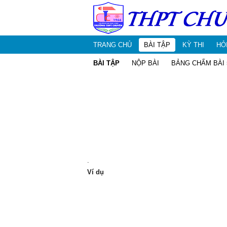
TRANG CHỦ
BÀI TẬP
KỲ THI
HỎ
BÀI TẬP
NỘP BÀI
BẢNG CHẤM BÀI 
.
Ví dụ