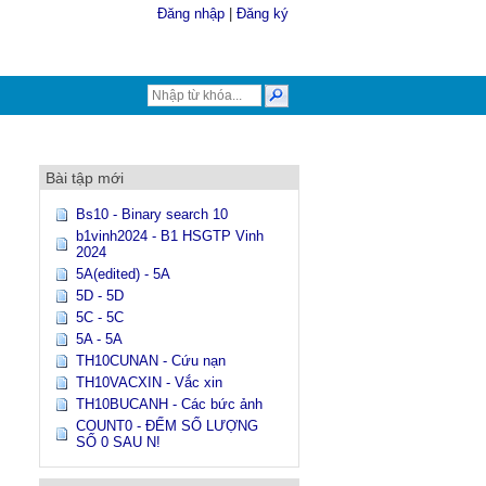
Đăng nhập
|
Đăng ký
Bài tập mới
Bs10 - Binary search 10
b1vinh2024 - B1 HSGTP Vinh
2024
5A(edited) - 5A
5D - 5D
5C - 5C
5A - 5A
TH10CUNAN - Cứu nạn
TH10VACXIN - Vắc xin
TH10BUCANH - Các bức ảnh
COUNT0 - ĐẾM SỐ LƯỢNG
SỐ 0 SAU N!