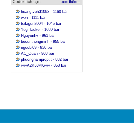
Coder tích cực
xem thêm...
hoangtvph31092 - 1160 bài
won - 1111 bài
toilagun2004 - 1045 bài
YugiHacker - 1030 bài
Nguyenhv - 961 bài
becunthongminh - 955 bài
ngocbi09 - 930 bài
AC_Quân - 903 bài
phuongnamproptit - 882 bài
ღღA2K53PKღღ - 858 bài