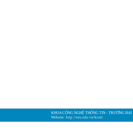
KHOA CÔNG NGHỆ THÔNG TIN - TRƯỜNG ĐẠI
Website:
http://ntu.edu.vn/kcntt