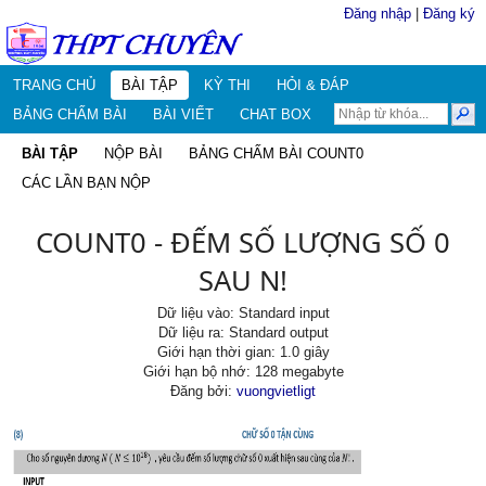
Đăng nhập
|
Đăng ký
TRANG CHỦ
BÀI TẬP
KỲ THI
HỎI & ĐÁP
BẢNG CHẤM BÀI
BÀI VIẾT
CHAT BOX
BÀI TẬP
NỘP BÀI
BẢNG CHẤM BÀI COUNT0
CÁC LẦN BẠN NỘP
COUNT0 - ĐẾM SỐ LƯỢNG SỐ 0
SAU N!
Dữ liệu vào: Standard input
Dữ liệu ra: Standard output
Giới hạn thời gian: 1.0 giây
Giới hạn bộ nhớ: 128 megabyte
Đăng bởi:
vuongvietligt