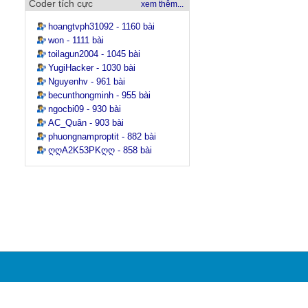
Coder tích cực
xem thêm...
hoangtvph31092 - 1160 bài
won - 1111 bài
toilagun2004 - 1045 bài
YugiHacker - 1030 bài
Nguyenhv - 961 bài
becunthongminh - 955 bài
ngocbi09 - 930 bài
AC_Quân - 903 bài
phuongnamproptit - 882 bài
ღღA2K53PKღღ - 858 bài