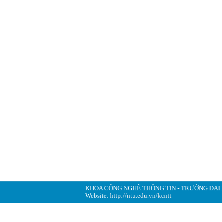
KHOA CÔNG NGHỆ THÔNG TIN - TRƯỜNG ĐẠI
Website:
http://ntu.edu.vn/kcntt