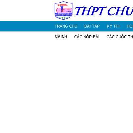
TRANG CHỦ
BÀI TẬP
KỲ THI
HỎ
NMINH
CÁC NỘP BÀI
CÁC CUỘC TH