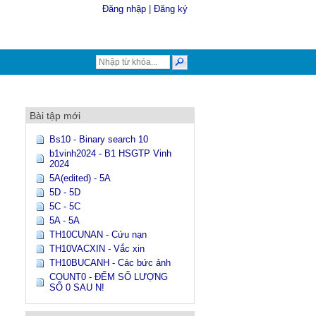
Đăng nhập
|
Đăng ký
Bài tập mới
Bs10 - Binary search 10
b1vinh2024 - B1 HSGTP Vinh
2024
5A(edited) - 5A
5D - 5D
5C - 5C
5A - 5A
TH10CUNAN - Cứu nạn
TH10VACXIN - Vắc xin
TH10BUCANH - Các bức ảnh
COUNT0 - ĐẾM SỐ LƯỢNG
SỐ 0 SAU N!