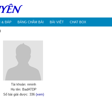
I & ĐÁP
BẢNG CHẤM BÀI
BÀI VIẾT
CHAT BOX
I
Tài khoản: nminh
Họ tên: BadATDP
Số bài giải được: 336
(xem)