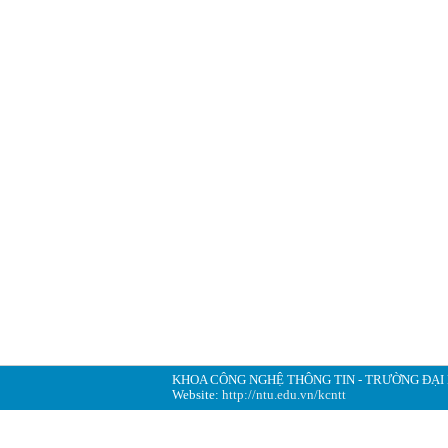
KHOA CÔNG NGHỆ THÔNG TIN - TRƯỜNG ĐẠI
Website:
http://ntu.edu.vn/kcntt