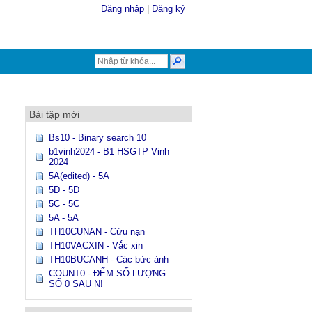
Đăng nhập
|
Đăng ký
Bài tập mới
Bs10 - Binary search 10
b1vinh2024 - B1 HSGTP Vinh
2024
5A(edited) - 5A
5D - 5D
5C - 5C
5A - 5A
TH10CUNAN - Cứu nạn
TH10VACXIN - Vắc xin
TH10BUCANH - Các bức ảnh
COUNT0 - ĐẾM SỐ LƯỢNG
SỐ 0 SAU N!