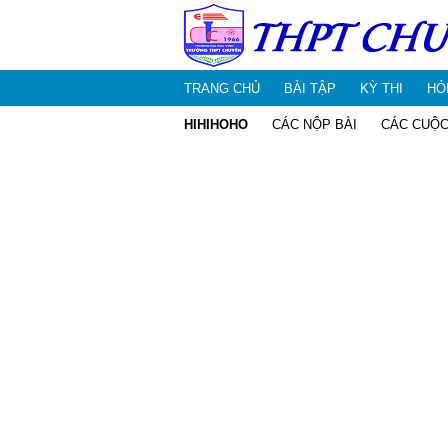
TRANG CHỦ
BÀI TẬP
KỲ THI
HỎ
HIHIHOHO
CÁC NỘP BÀI
CÁC CUỘC