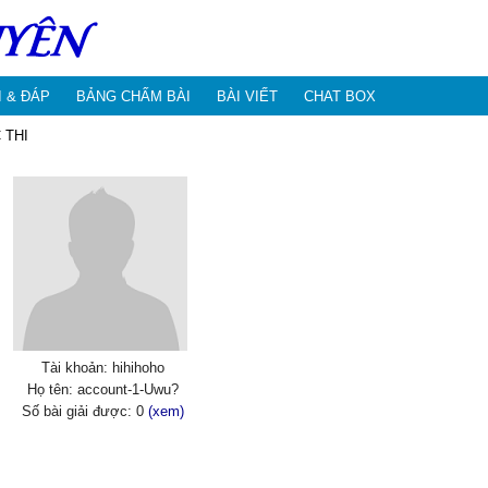
I & ĐÁP
BẢNG CHẤM BÀI
BÀI VIẾT
CHAT BOX
 THI
Tài khoản: hihihoho
Họ tên: account-1-Uwu?
Số bài giải được: 0
(xem)