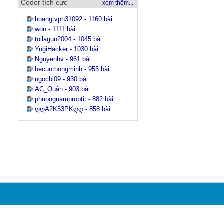
Coder tích cực
xem thêm...
hoangtvph31092 - 1160 bài
won - 1111 bài
toilagun2004 - 1045 bài
YugiHacker - 1030 bài
Nguyenhv - 961 bài
becunthongminh - 955 bài
ngocbi09 - 930 bài
AC_Quân - 903 bài
phuongnamproptit - 882 bài
ღღA2K53PKღღ - 858 bài